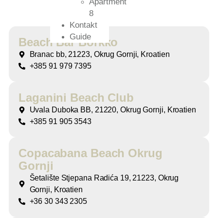
Apartment
8
Kontakt
Guide
Beach Bar Borkko
Branac bb, 21223, Okrug Gornji, Kroatien
+385 91 979 7395
Laganini Beach Club
Uvala Duboka BB, 21220, Okrug Gornji, Kroatien
+385 91 905 3543
Copacabana Beach Okrug
Gornji
Šetalište Stjepana Radića 19, 21223, Okrug
Gornji, Kroatien
+36 30 343 2305